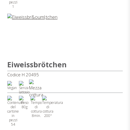
1
Eiweissbrötchen
Codice H 20495
80g
8min.
200°
54