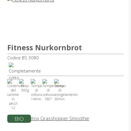
Fitness Nurkornbrot
Codice BS 3080
500g
14min.
180°
30min.
12
BIO