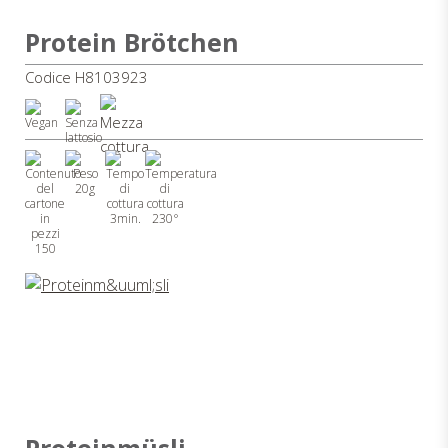
Protein Brötchen
Codice H8103923
20g
3min.
230°
150
Proteinmüsli