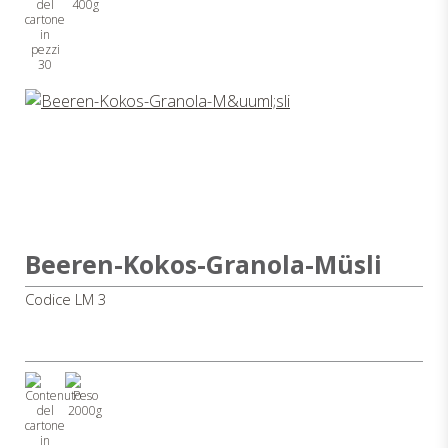
400g
30
Beeren-Kokos-Granola-Müsli
Codice LM 3
2000g