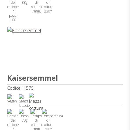
88g
7min.
230°
100
Kaisersemmel
Codice H 575
70g
7min.
200°