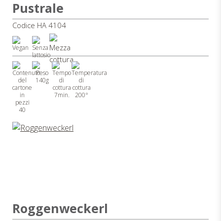
Pustrale
Codice HA 4104
140g
7min.
200°
40
Roggenweckerl