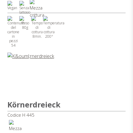
80g
8min.
200°
54
Körnerdreieck
Codice H 445