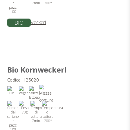
7min.
200°
100
BIO
Bio Kornweckerl
Codice H 25020
70g
7min.
200°
105