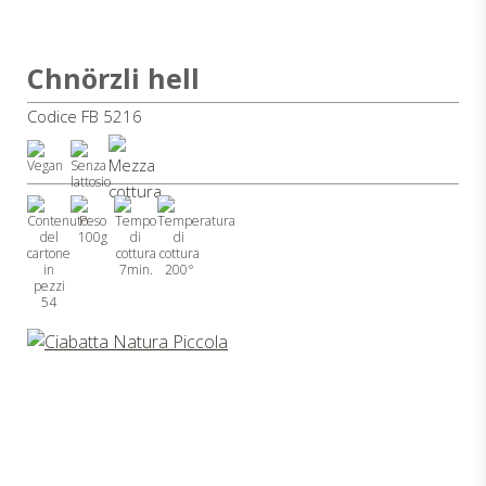
Chnörzli hell
Codice FB 5216
100g
7min.
200°
54