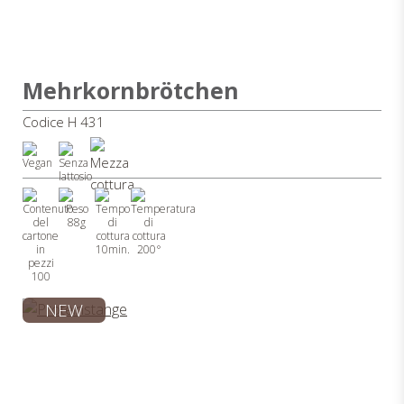
Mehrkornbrötchen
Codice H 431
88g
10min.
200°
100
NEW