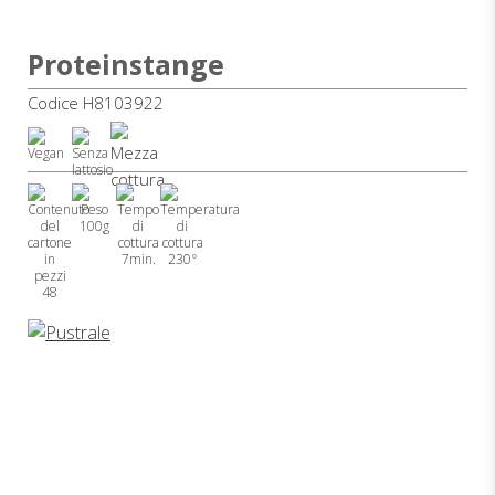
Proteinstange
Codice H8103922
100g
7min.
230°
48