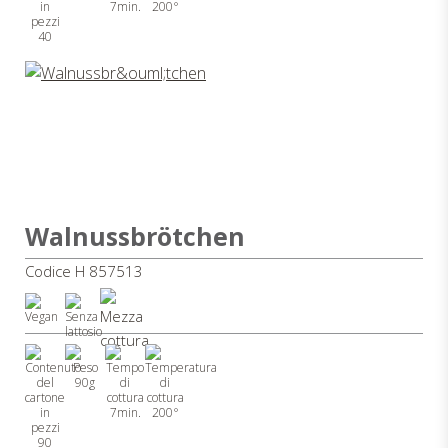
7min.
200°
40
Walnussbrötchen
Codice H 857513
90g
7min.
200°
90