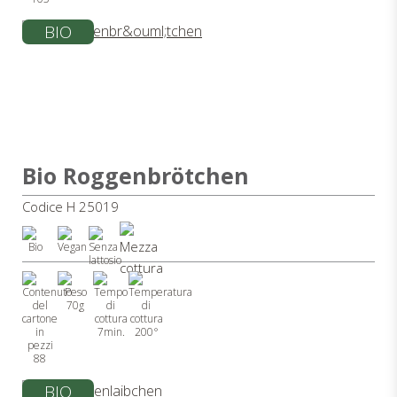
BIO
Bio Roggenbrötchen
Codice H 25019
70g
7min.
200°
88
BIO