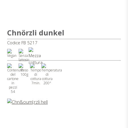
Chnörzli dunkel
Codice FB 5217
100g
7min.
200°
54