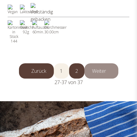
92g
60min.
30.00cm
144
Zurück
1
2
Weiter
27-37 von 37