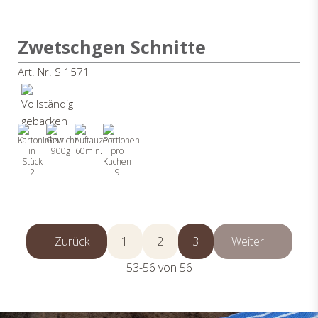
Zwetschgen Schnitte
Art. Nr. S 1571
900g
60min.
2
9
Zurück
1
2
3
Weiter
53-56 von 56