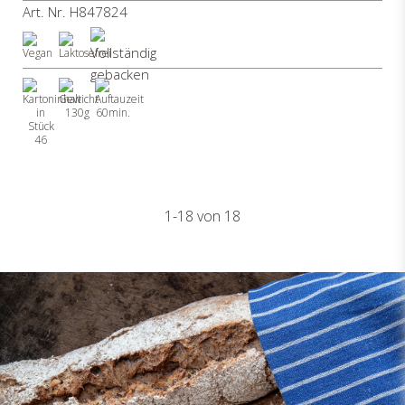
Art. Nr. H847824
130g
60min.
46
1-18 von 18