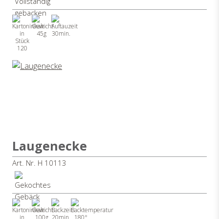
45g
30min.
120
Laugenecke
Art. Nr. H 10113
100g
20min.
180°