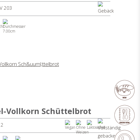
SV 203
7.00cm
l-Vollkorn Schüttelbrot
 2