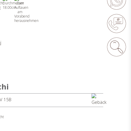
g
18.00cm
chi
SV 15B