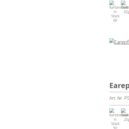
62
60
Earep
Art. Nr. 
25
50