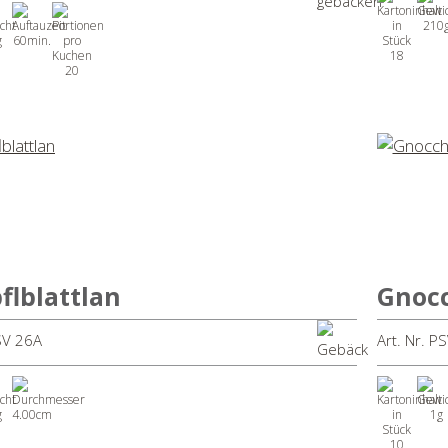
210
g
60min.
18
20
flblattlan
Gnoc
PSV 26A
Art. Nr. P
g
4.00cm
1g
10