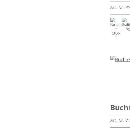
Aperitif
Art. Nr. 
Snacks
Geschnittene Brote & Toast
8g
1
Bucht
Art. Nr. 