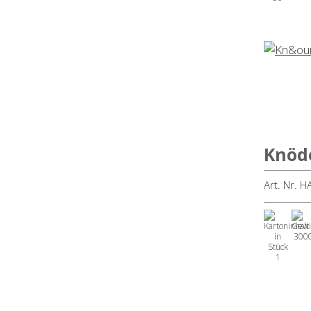
Knöd
Art. Nr. H
300
1