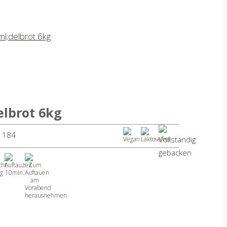
lbrot 6kg
A 184
g
10min.