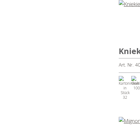
Kniek
Art. Nr. 
100
32