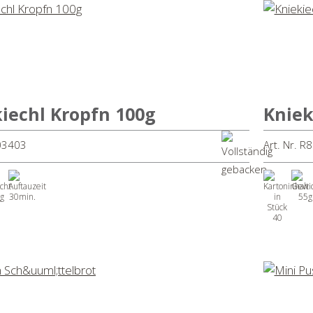
iechl Kropfn 100g
Kniek
403403
Art. Nr. R
g
30min.
55g
40