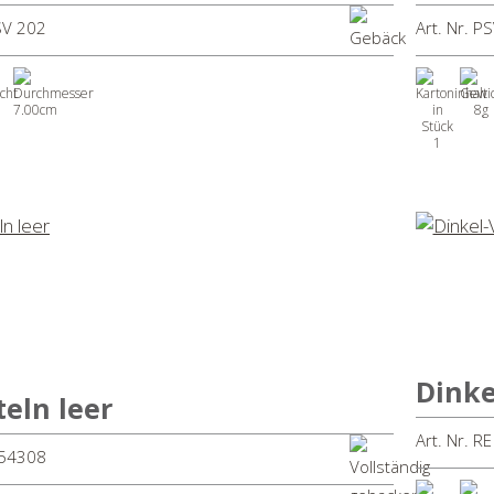
PSV 202
Art. Nr. P
7.00cm
8g
1
Dinke
eln leer
Art. Nr. RE
V 54308